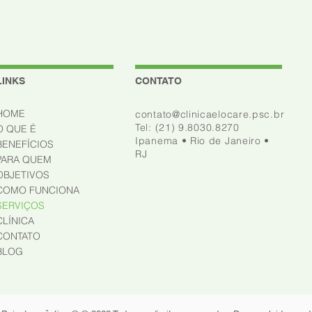
LINKS
CONTATO
HOME
contato@clinicaelocare.psc.br
Tel: (21) 9.8030.8270
O QUE É
Ipanema • Rio de Janeiro •
BENEFÍCIOS
RJ
PARA QUEM
OBJETIVOS
COMO FUNCIONA
SERVIÇOS
CLÍNICA
CONTATO
BLOG