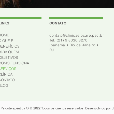
LINKS
CONTATO
HOME
contato@clinicaelocare.psc.br
Tel: (21) 9.8030.8270
O QUE É
Ipanema • Rio de Janeiro •
BENEFÍCIOS
RJ
PARA QUEM
OBJETIVOS
COMO FUNCIONA
SERVIÇOS
CLÍNICA
CONTATO
BLOG
sicoterapêutica © ® 2022 Todos os direitos reservados. Desenvolvido por 