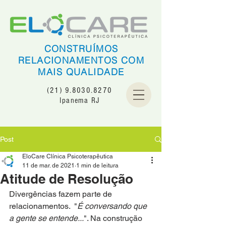
CONSTRUÍMOS
RELACIONAMENTOS COM
MAIS QUALIDADE
(21) 9.8030.8270
Ipanema RJ
Post
EloCare Clínica Psicoterapêutica
11 de mar. de 2021
1 min de leitura
Atitude de Resolução
Divergências fazem parte de 
relacionamentos.  "
É conversando que 
a gente se entende...
". Na construção 