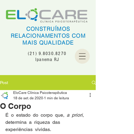
CONSTRUÍMOS
RELACIONAMENTOS COM
MAIS QUALIDADE
(21) 9.8030.8270
Ipanema RJ
Post
EloCare Clínica Psicoterapêutica
18 de set. de 2020
1 min de leitura
O Corpo
É  o  estado  do  corpo  que,  
a  priori
,  
determina  a  riqueza  das  
experiências  vividas.