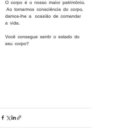
O  corpo  é  o  nosso  maior  patrimônio. 
 Ao  tomarmos  consciência  do  corpo,  
damos-lhe  a   ocasião  de  comandar  
a  vida.
Você  consegue  sentir  o  estado  do  
seu  corpo?